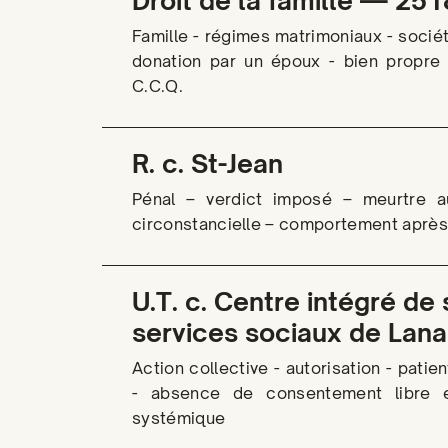
Droit de la famille — 25
Famille - régimes matrimoniaux - socié
donation par un époux - bien propre 
C.C.Q.
R. c. St-Jean
Pénal – verdict imposé – meurtre 
circonstancielle – comportement après 
U.T. c. Centre intégré de
services sociaux de Lana
Action collective - autorisation - patie
- absence de consentement libre et
systémique