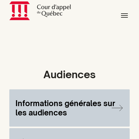
Skip to main content
Skip to page footer
Audiences
Informations générales sur
les audiences